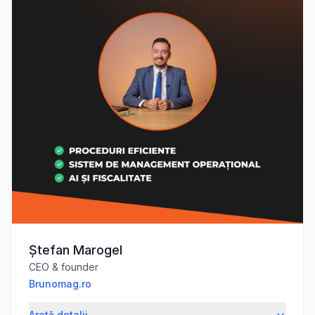
Ștefan Marogel
CEO & founder
Brunomag.ro
Arată detalii