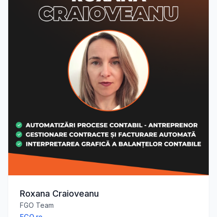
Roxana Craioveanu
FGO Team
FGO.ro