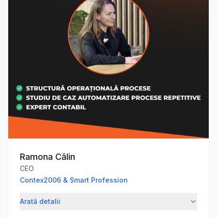
Ramona Călin
CEO
Contex2006 & Smart Profession
Arată detalii