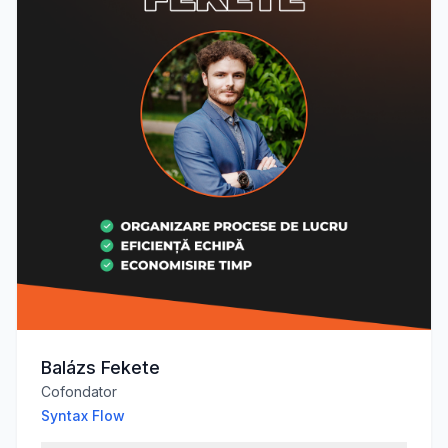
Balázs Fekete
Cofondator
Syntax Flow