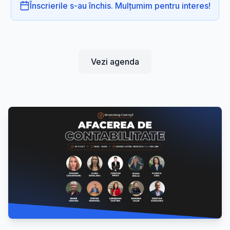
Înscrierile s-au închis. Mulțumim pentru interes!
Vezi agenda